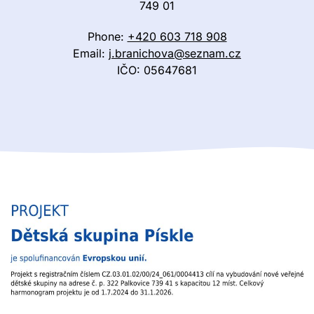
749 01
Phone:
+420 603 718 908
Email:
j.branichova@seznam.cz
IČO: 05647681