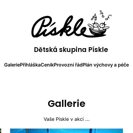
Dětská skupina Pískle
Galerie
Přihláška
Ceník
Provozní řád
Plán výchovy a péče
Gallerie
Vaše Pískle v akci ...